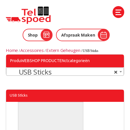
Telspoed
Shop
Afspraak Maken
Home
Accessoires
Extern Geheugen
/
/
/ USB Sticks
ProduWEBSHOP PRODUCTENctcategorieën
USB Sticks
×
USB Sticks