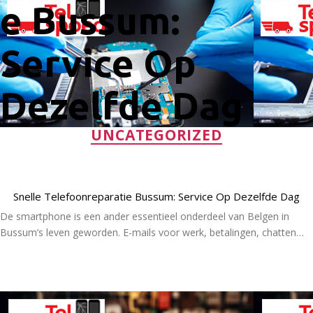
e Bussum:
Service Op
Dezelfde Dag
Categorieën
UNCATEGORIZED
Snelle Telefoonreparatie Bussum: Service Op Dezelfde Dag
De smartphone is een ander essentieel onderdeel van Belgen in
Bussum’s leven geworden. E-mails voor werk, betalingen, chatten…
Lees Meer