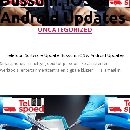
Android Updates
Categorieën
UNCATEGORIZED
Telefoon Software Update Bussum: iOS & Android Updates
Smartphones zijn uitgegroeid tot persoonlijke assistenten,
werktools, entertainmentcentra en digitale kluizen — allemaal in…
Lees Meer