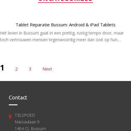
Tablet Reparatie Bussum: Android & iPad Tablets
Het leven in Bussum gaat in een prettig, rustig tempo door, maar
toch vertrouwen mensen tegenwoordig meer dan ooit op hun…
Lees Meer
Berichten
1
2
3
Next
paginering
Contact
TELSPOED
Nassaulaan 9
1404 CL Bussum