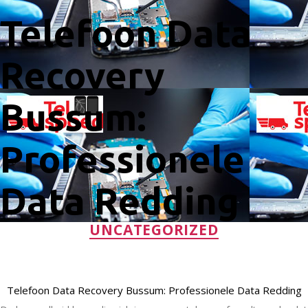
Telefoon Data
Recovery
Bussum:
Professionele
Data Redding
Categorieën
UNCATEGORIZED
Telefoon Data Recovery Bussum: Professionele Data Redding