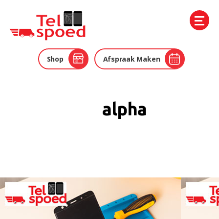
Telspoed
Shop
Afspraak Maken
alpha
Auteur: