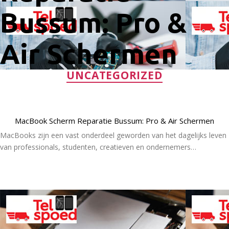
Bussum: Pro &
Air Schermen
Categorieën
UNCATEGORIZED
MacBook Scherm Reparatie Bussum: Pro & Air Schermen
MacBooks zijn een vast onderdeel geworden van het dagelijks leven
van professionals, studenten, creatieven en ondernemers…
Lees Meer