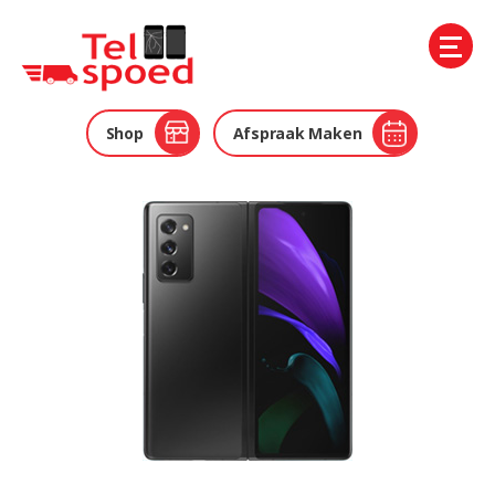
Telspoed
Shop
Afspraak Maken