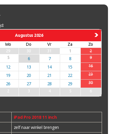
.
d:
Augustus 2026
Wo
Do
Vr
Za
Zo
29
30
31
1
2
5
9
6
7
8
16
12
13
14
15
23
19
20
21
22
30
26
27
28
29
2
3
4
5
6
iPad Pro 2018 11 inch
zelf naar winkel brengen