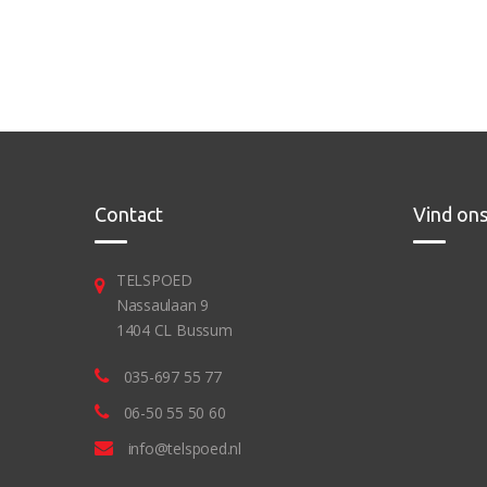
Contact
Vind on
TELSPOED
Nassaulaan 9
1404 CL Bussum
035-697 55 77
06-50 55 50 60
info@telspoed.nl