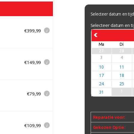
Selecteer datum en tijd
Selecteer datum en tij
€399,99
i
Ma
Di
27
28
3
4
€149,99
i
10
11
17
18
24
25
1
31
€79,99
i
Reparatie voor:
€109,99
i
Gekozen Optie: