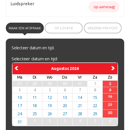
Luidspreker
op aanvraag
MAAK EEN AFSPRAAK
OP LOCATIE
VERZEND PER POST
Selecteer datum en tijd.
Selecteer datum en tijd:
Augustus 2026
Ma
Di
Wo
Do
Vr
Za
Zo
27
28
29
30
31
1
2
3
4
5
6
7
8
9
16
10
11
12
13
14
15
23
17
18
19
20
21
22
30
24
25
26
27
28
29
1
2
3
4
5
6
31