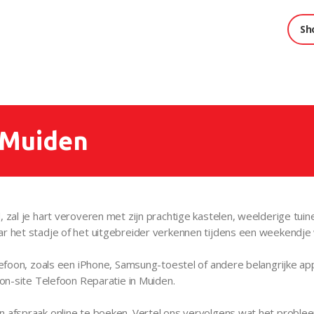
Sh
 Muiden
, zal je hart veroveren met zijn prachtige kastelen, weelderige tu
ar het stadje of het uitgebreider verkennen tijdens een weekendje
elefoon, zoals een iPhone, Samsung-toestel of andere belangrijke 
 on-site Telefoon Reparatie in Muiden.
n afspraak online te boeken. Vertel ons vervolgens wat het proble