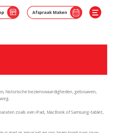
op
Afspraak Maken
inen, historische bezienswaardigheden, gebouwen,
 weg.
apparaten zoals een iPad, MacBook of Samsung-tablet,
em is met je apparaat en ons team komt naar jouw