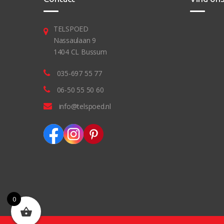
TELSPOED
Nassaulaan 9
1404 CL Bussum
035-697 55 77
06-50 55 50 60
info@telspoed.nl
0