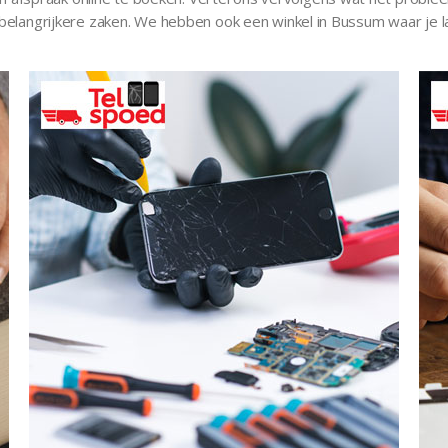
n op belangrijkere zaken. We hebben ook een winkel in Bussum waar j